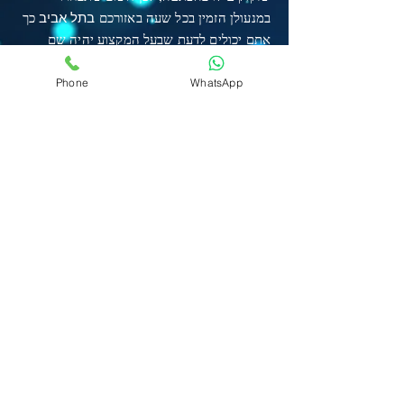
במנעולן הזמין בכל שעה באזורכם
כך
בתל אביב
אתם יכולים לדעת שבעל המקצוע יהיה שם
לשירותכם גם בשעות נוחות פחות. אנו זמינים
לשירותכם סביב השעון. אמינות ותק וניסיון
Phone
WhatsApp
כאשר אתם נותנים למישהו להחליף לכם את
מנעול הדלת למשל , עליכם לוודא שאתם יכולים
לסמוך עליו בעיניים עצומות .
מנעולן מנעול הקסם
מעניקה לכם שירות
אמין עם מחיר הוגן באזור
.פריצת
בתל אביב
מנעולים וכן החלפתם הן עבודות הדורשות ניסיון
בתחום . ולי עידן יש ניסיון ותק של למעלה מ-
10 שנים בארצות הברית.
צרו קשר ואני אתן לכם את כל הפתרונ ות
ההבטחה שאתם צריכים .
באמת שיש לי הרבה ניסיון בעבודה אתם חייבים
מנעולן בתל
לנסות אותי אני מעניק שירותי
אביב
.