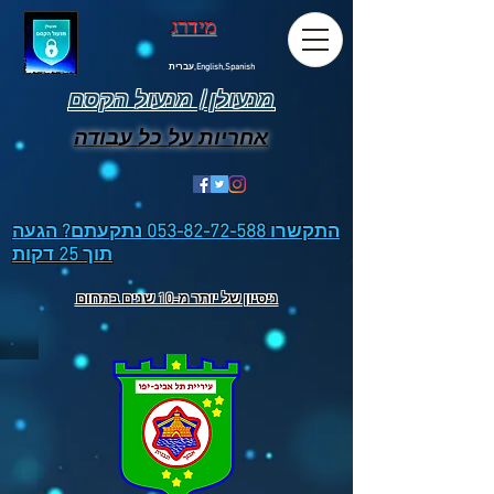
מידרג
עברית,English,Spanish
מנעולן | מנעול הקסם
אחריות על כל עבודה
התקשרו
053-82-72-588
נתקעתם? הגעה
תוך 25 דקות
ניסיון של יותר מ-10 שנים בתחום