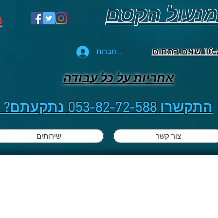
 מנעול הקסם
מ
ום
להתחברות
אחריות על כל עבודה
התקשרו
053-82-72-588
נתקעתם? הגעה 
צור קשר
שירותים