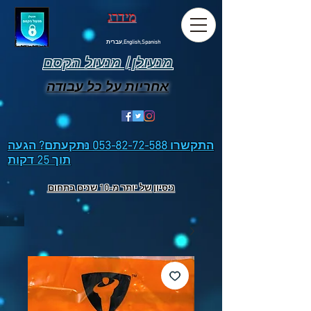
מידרג
עברית,English,Spanish
מנעולן | מנעול הקסם
אחריות על כל עבודה
התקשרו
053-82-72-588
נתקעתם? הגעה
תוך 25 דקות
ניסיון של יותר מ-10 שנים בתחום