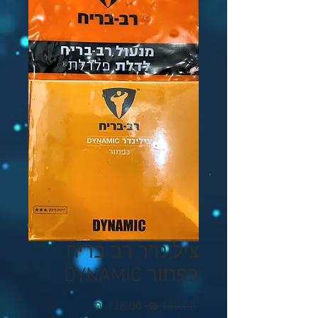
צילינדר רב בריח
כפתור DYNAMIC
מחיר
מחיר
 ‏160.00 ‏₪ 