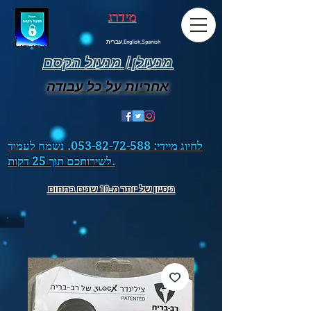
מידרג
עברית,English,Spanish
מנעולן | מנעול הקסם
אחריות על כל עבודה
לחיוג מיידי:
053-82-72-588
. נשמח לעמוד
לשירותכם תוך 25 דקות.
ניסיון של יותר מ-10 שנים בתחום