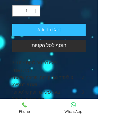
Add to Cart
הוסף לסל הקניות
צילינדר טרילוקס 3LOCX
רמת הגנה
צילינדר נגד קידוח, פריצה שקטה
ואנטי במפינג
בעל פיני צד ופין טלסקופי
קוד בקרת שכפול
כפתור חירום ומלכודת לפורץ
Phone
WhatsApp
מוגן פטנט PATENTED
תקן UNE-EN
סט של 5 מפתחות
טכנולוגיית צילינדר טרילוקס החדש של