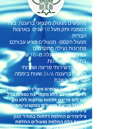
מחפשים מנעולן מקצועי ברעננה, בעל
הסמכה ותק מעל 10 שנים בארצות
הברית.
מנעול הקסם- מנעולים מציע עבורכם
פתרונות נעילה מתקדמים
עם ניסיון של למעלה מ- 10 שנים
בתחום המנעולנות.
מספקת שירותי פריצה ושירותי
מנעולן ברעננה 24/6 שעות ביממה.
לא עובד בשבת
שירותי פריצה נוספים אשר ניתנים מנעולן
24 פריצת רכב ללא נזקפריצת כספות בכל
הגדלים פריצת דלתות טרוקות ללא נזק
למנעול פריצת מנעולים במקצועיותפריצת
צילינדרים והחלפה לחדש החלפת
צילינדרים החלפת דלתות במחיר הגון
פריצת דלת החלפת מנעולים החלפת
דלתות​ מנעולן ברעננה.