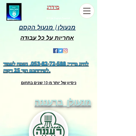
מידרג
עברית,English,Spanish
מנעולן | מנעול הקסם
אחריות על כל עבודה
לחיוג מיידי:
053-82-72-588
. נשמח לעמוד
לשירותכם תוך 25 דקות.
ניסיון של יותר מ-10 שנים בתחום
מנעולן ברעננה